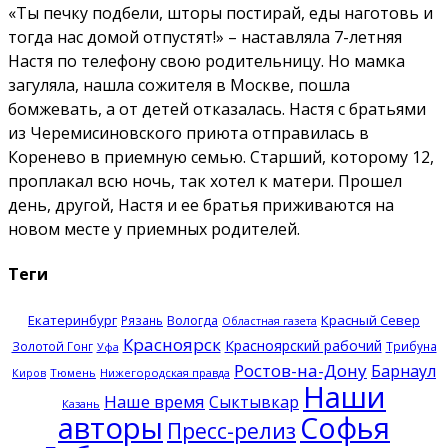
«Ты печку подбели, шторы постирай, еды наготовь и
тогда нас домой отпустят!» – наставляла 7-летняя
Настя по телефону свою родительницу. Но мамка
загуляла, нашла сожителя в Москве, пошла
бомжевать, а от детей отказалась. Настя с братьями
из Черемисиновского приюта отправилась в
Коренево в приемную семью. Старший, которому 12,
проплакал всю ночь, так хотел к матери. Прошел
день, другой, Настя и ее братья приживаются на
новом месте у приемных родителей.
Теги
Екатеринбург
Красный Север
Рязань
Вологда
Областная газета
Красноярск
Красноярский рабочий
Золотой Гонг
Трибуна
Уфа
Ростов-на-Дону
Барнаул
Тюмень
Нижегородская правда
Киров
Наши
Наше время
Сыктывкар
Казань
авторы
Софья
Пресс-релиз