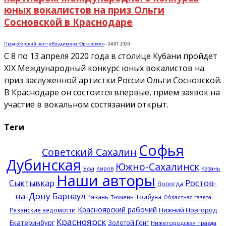
юных вокалистов на приз Ольги
Сосновской в Краснодаре
Продюсерский центр Владимира Юрковского
-
24.01.2020
С 8 по 13 апреля 2020 года в столице Кубани пройдет
XIX Международный конкурс юных вокалистов на
приз заслуженной артистки России Ольги Сосновской.
В Краснодаре он состоится впервые, прием заявок на
участие в вокальном состязании открыт.
Теги
Софья
Советский Сахалин
Дубинская
Южно-Сахалинск
Казань
Уфа
Киров
Наши авторы
Ростов-
Сыктывкар
Вологда
на-Дону
Барнаул
Рязань
Трибуна
Тюмень
Областная газета
Красноярский рабочий
Нижний Новгород
Рязанские ведомости
Красноярск
Екатеринбург
Золотой Гонг
Нижегородская правда