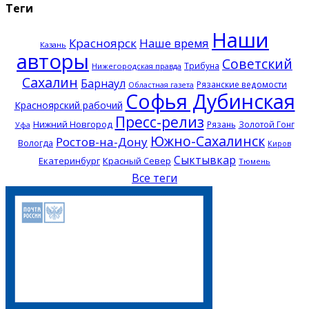
Теги
Наши
Красноярск
Наше время
Казань
авторы
Советский
Трибуна
Нижегородская правда
Сахалин
Барнаул
Рязанские ведомости
Областная газета
Софья Дубинская
Красноярский рабочий
Пресс-релиз
Нижний Новгород
Рязань
Золотой Гонг
Уфа
Южно-Сахалинск
Ростов-на-Дону
Вологда
Киров
Сыктывкар
Екатеринбург
Красный Север
Тюмень
Все теги