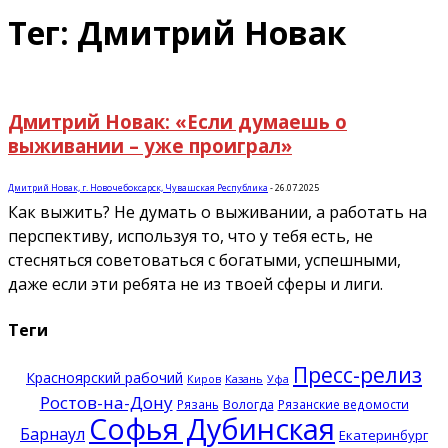
Тег: Дмитрий Новак
Дмитрий Новак: «Если думаешь о
выживании – уже проиграл»
Дмитрий Новак, г. Новочебоксарск, Чувашская Республика
-
26.07.2025
Как выжить? Не думать о выживании, а работать на
перспективу, используя то, что у тебя есть, не
стесняться советоваться с богатыми, успешными,
даже если эти ребята не из твоей сферы и лиги.
Теги
Пресс-релиз
Красноярский рабочий
Казань
Киров
Уфа
Ростов-на-Дону
Рязань
Вологда
Рязанские ведомости
Софья Дубинская
Барнаул
Екатеринбург