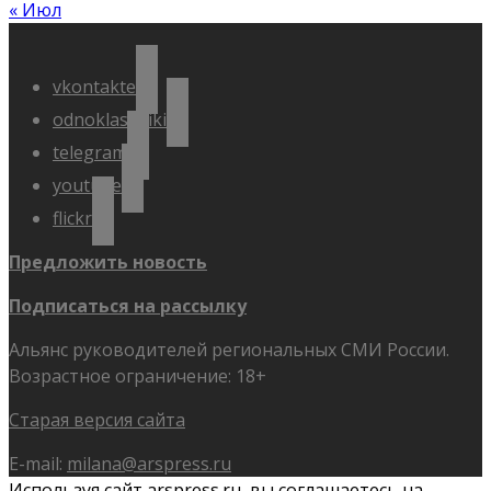
« Июл
vkontakte
odnoklassniki
telegram
youtube
flickr
Предложить новость
Подписаться на рассылку
Альянс руководителей региональных СМИ России.
Возрастное ограничение: 18+
Старая версия сайта
E-mail:
milana@arspress.ru
Используя сайт arspress.ru, вы соглашаетесь на