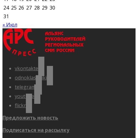
24
25
26
27
28
29
30
31
« Июл
vkontakte
odnoklassniki
telegram
youtube
flickr
Предложить новость
Подписаться на рассылку