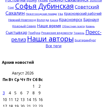
Рязань
Золотой
Софья Дубинская
Советский
Гонг
Сахалин
Красноярский рабочий
Нижегородская правда
Уфа
Красноярск
Барнаул
Нижний Новгород
Вологда
Киров
Наше время
Красный Север
Казань
Областная газета
Пресс-
Сыктывкар
Трибуна
Рязанские ведомости
Тюмень
Наши авторы
релиз
Екатеринбург
Все теги
Архив новостей
Август 2026
Пн
Вт
Ср
Чт
Пт
Сб
Вс
1
2
3
4
5
6
7
8
9
10
11
12
13
14
15
16
17
18
19
20
21
22
23