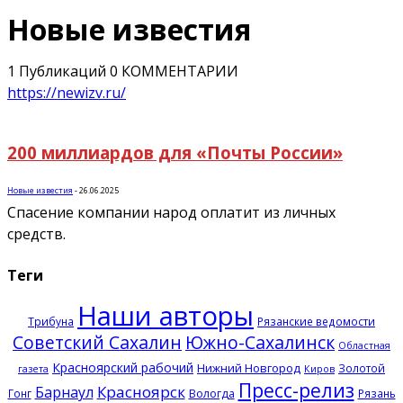
Новые известия
1 Публикаций
0 КОММЕНТАРИИ
https://newizv.ru/
200 миллиардов для «Почты России»
Новые известия
-
26.06.2025
Спасение компании народ оплатит из личных
средств.
Теги
Наши авторы
Трибуна
Рязанские ведомости
Советский Сахалин
Южно-Сахалинск
Областная
Красноярский рабочий
Нижний Новгород
Золотой
газета
Киров
Пресс-релиз
Красноярск
Барнаул
Гонг
Вологда
Рязань