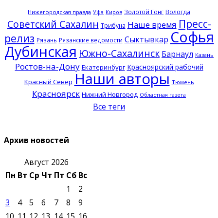
Золотой Гонг
Вологда
Нижегородская правда
Уфа
Киров
Пресс-
Советский Сахалин
Наше время
Трибуна
Софья
релиз
Сыктывкар
Рязань
Рязанские ведомости
Дубинская
Южно-Сахалинск
Барнаул
Казань
Ростов-на-Дону
Красноярский рабочий
Екатеринбург
Наши авторы
Красный Север
Тюмень
Красноярск
Нижний Новгород
Областная газета
Все теги
Архив новостей
Август 2026
Пн
Вт
Ср
Чт
Пт
Сб
Вс
1
2
3
4
5
6
7
8
9
10
11
12
13
14
15
16