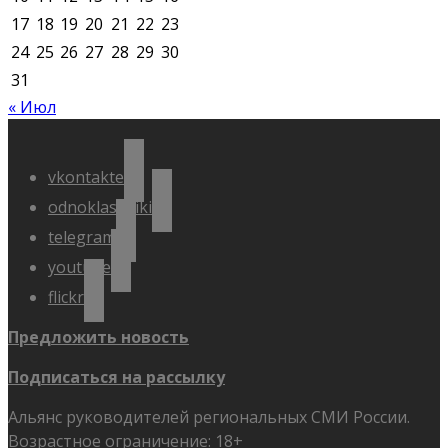
17
18
19
20
21
22
23
24
25
26
27
28
29
30
31
« Июл
vkontakte
odnoklassniki
telegram
youtube
flickr
Предложить новость
Подписаться на рассылку
Альянс руководителей региональных СМИ России.
Возрастное ограничение: 18+