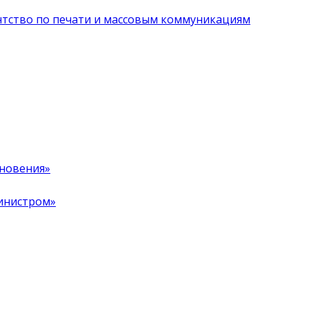
нтство по печати и массовым коммуникациям
хновения»
инистром»