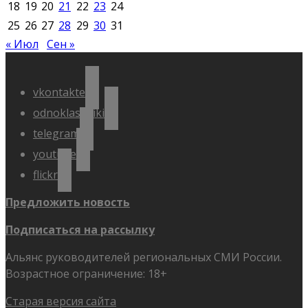
18
19
20
21
22
23
24
25
26
27
28
29
30
31
« Июл
Сен »
vkontakte
odnoklassniki
telegram
youtube
flickr
Предложить новость
Подписаться на рассылку
Альянс руководителей региональных СМИ России.
Возрастное ограничение: 18+
Старая версия сайта