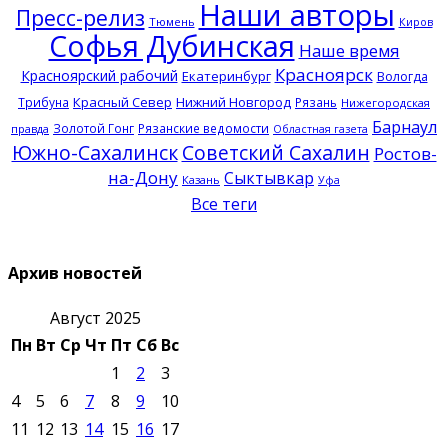
Наши авторы
Пресс-релиз
Тюмень
Киров
Софья Дубинская
Наше время
Красноярск
Красноярский рабочий
Екатеринбург
Вологда
Красный Север
Нижний Новгород
Трибуна
Рязань
Нижегородская
Барнаул
Золотой Гонг
Рязанские ведомости
правда
Областная газета
Южно-Сахалинск
Советский Сахалин
Ростов-
на-Дону
Сыктывкар
Казань
Уфа
Все теги
Архив новостей
Август 2025
Пн
Вт
Ср
Чт
Пт
Сб
Вс
1
2
3
4
5
6
7
8
9
10
11
12
13
14
15
16
17