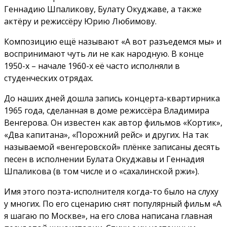
Геннадию Шпаликову, Булату Окуджаве, а также
актёру и режиссёру Юрию Любимову.
Композицию ещё называют «А вот разъедемся мы» и
воспринимают чуть ли не как народную. В конце
1950-х – начале 1960-х её часто исполняли в
студенческих отрядах.
До наших дней дошла запись концерта-квартирника
1965 года, сделанная в доме режиссёра Владимира
Венгерова. Он известен как автор фильмов «Кортик»,
«Два капитана», «Порожний рейс» и других. На так
называемой «венгеровской» плёнке записаны десять
песен в исполнении Булата Окуджавы и Геннадия
Шпаликова (в том числе и о «сахалинской ржи»).
Имя этого поэта-исполнителя когда-то было на слуху
у многих. По его сценарию снят популярный фильм «А
я шагаю по Москве», на его слова написана главная