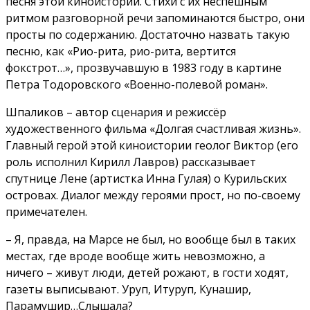
песня этой киноистории. Стихи с их неспешным
ритмом разговорной речи запоминаются быстро, они
просты по содержанию. Достаточно назвать такую
песню, как «Рио-рита, рио-рита, вертится
фокстрот…», прозвучавшую в 1983 году в картине
Петра Тодоровского «Военно-полевой роман».
Шпаликов – автор сценария и режиссёр
художественного фильма «Долгая счастливая жизнь».
Главный герой этой киноистории геолог Виктор (его
роль исполнил Кирилл Лавров) рассказывает
спутнице Лене (артистка Инна Гулая) о Курильских
островах. Диалог между героями прост, но по-своему
примечателен.
– Я, правда, на Марсе не был, но вообще был в таких
местах, где вроде вообще жить невозможно, а
ничего – живут люди, детей рожают, в гости ходят,
газеты выписывают. Уруп, Итуруп, Кунашир,
Парамушир…Слышала?