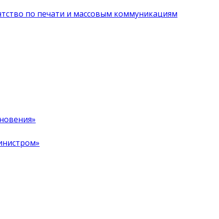
нтство по печати и массовым коммуникациям
хновения»
инистром»