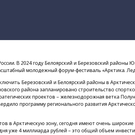
 России. В 2024 году Белоярский и Березовский районы
масштабный молодежный форум-фестиваль «Арктика. Лед
включить Березовский и Белоярский районы в Арктическ
зовского района запланировано строительство спортком
атегических проектов – железнодорожная ветка Полуно
вердило программу регионального развития Арктическо
нтов в Арктическую зону, сегодня имеют очень широки
дня уже 4 миллиарда рублей – это общий объем инвести