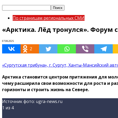
По страницам региональных СМИ
«Арктика. Лёд тронулся». Форум
07.08.2025
2
«Сургутская трибуна», г. Сургут, Ханты-Мансийский ав
Арктика становится центром притяжения для моло
чему расширила свои возможности для роста и разв
горизонты и строить жизнь на Севере.
Источник фото: ugra-news.ru
1
из 4