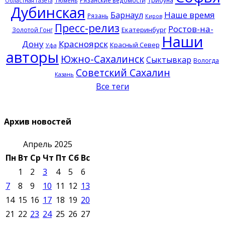
Рязанские ведомости
Трибуна
Тюмень
Областная газета
Дубинская
Наше время
Барнаул
Рязань
Киров
Пресс-релиз
Ростов-на-
Екатеринбург
Золотой Гонг
Наши
Дону
Красноярск
Красный Север
Уфа
авторы
Южно-Сахалинск
Сыктывкар
Вологда
Советский Сахалин
Казань
Все теги
Архив новостей
Апрель 2025
Пн
Вт
Ср
Чт
Пт
Сб
Вс
1
2
3
4
5
6
7
8
9
10
11
12
13
14
15
16
17
18
19
20
21
22
23
24
25
26
27