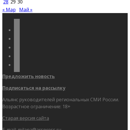
28
29
30
« Мар
Май »
vkontakte
odnoklassniki
telegram
youtube
flickr
Предложить новость
Подписаться на рассылку
Альянс руководителей региональных СМИ России.
Возрастное ограничение: 18+
Старая версия сайта
E-mail:
milana@arspress.ru