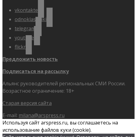
vkontakte
odnoklassniki
telegram
youtube
flickr
Предложить новость
Подписаться на рассылку
Альянс руководителей региональных СМИ России.
Возрастное ограничение: 18+
Старая версия сайта
E-mail:
milana@arspress.ru
Используя сайт arspress.ru, вы соглашаетесь на
использование файлов куки (cookie).