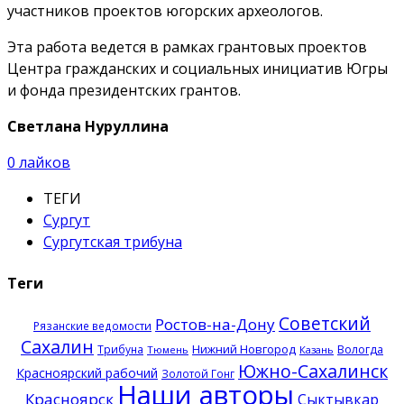
участников проектов югорских археологов.
Эта работа ведется в рамках грантовых проектов
Центра гражданских и социальных инициатив Югры
и фонда президентских грантов.
Светлана Нуруллина
0
лайков
ТЕГИ
Сургут
Сургутская трибуна
Теги
Советский
Ростов-на-Дону
Рязанские ведомости
Сахалин
Нижний Новгород
Трибуна
Вологда
Тюмень
Казань
Южно-Сахалинск
Красноярский рабочий
Золотой Гонг
Наши авторы
Красноярск
Сыктывкар