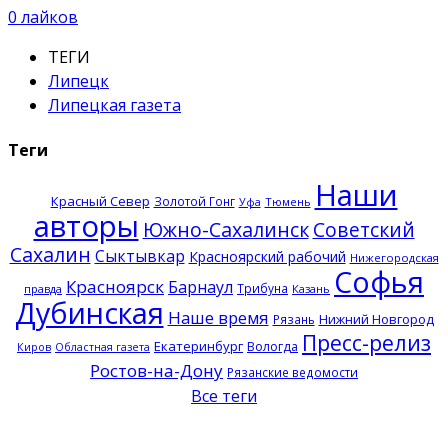
0
лайков
ТЕГИ
Липецк
Липецкая газета
Теги
Наши
Красный Север
Золотой Гонг
Тюмень
Уфа
авторы
Южно-Сахалинск
Советский
Сахалин
Сыктывкар
Красноярский рабочий
Нижегородская
Софья
Красноярск
Барнаул
Трибуна
правда
Казань
Дубинская
Наше время
Нижний Новгород
Рязань
Пресс-релиз
Екатеринбург
Вологда
Киров
Областная газета
Ростов-на-Дону
Рязанские ведомости
Все теги