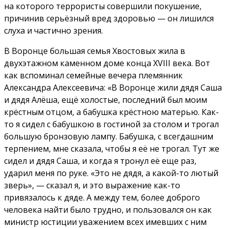
на которого террористы совершили покушение,
причинив серьёзный вред здоровью — он лишился
слуха и частично зрения.
В Воронце большая семья Хвостовых жила в
двухэтажном каменном доме конца XVIII века. Вот
как вспоминал семейные вечера племянник
Александра Алексеевича: «В Воронце жили дядя Саша
и дядя Алёша, ещё холостые, последний был моим
крёстным отцом, а бабушка крёстною матерью. Как-
то я сидел с бабушкою в гостиной за столом и трогал
большую бронзовую лампу. Бабушка, с всегдашним
терпением, мне сказала, чтобы я её не трогал. Тут же
сидел и дядя Саша, и когда я тронул её еще раз,
ударил меня по руке. «Это не дядя, а какой-то лютый
зверь», — сказал я, и это выражение как-то
привязалось к дяде. А между тем, более доброго
человека найти было трудно, и пользовался он как
министр юстиции уважением всех имевших с ним