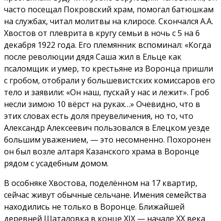
часто посещал Покровский храм, помогал батюшкам
на службах, читал молитвы на клиросе. Скончался А.А.
Хвостов от плеврита в кругу семьи в ночь с 5 на 6
декабря 1922 года. Его племянник вспоминал: «Когда
после революции дядя Саша жил в Ельце как
псаломщик и умер, то крестьяне из Воронца пришли
с гробом, отобрали у большевистских комиссаров его
тело и заявили: «Он наш, пускай у нас и лежит». Гроб
несли зимою 10 вёрст на руках…» Очевидно, что в
этих словах есть доля преувеличения, но то, что
Александр Алексеевич пользовался в Елецком уезде
большим уважением, — это несомненно. Похоронен
он был возле алтаря Казанского храма в Воронце
рядом с усадебным домом.
В особняке Хвостова, поделённом на 17 квартир,
сейчас живут обычные сельчане. Имения семейства
находились не только в Воронце. Ближайшей
деревней Шаталовка в конце XIX — начале XX века