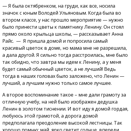
— Я была октябренком, на груди, как все, носила
значок с юным Володей Ульяновым. Когда была во
втором классе, у нас прошло мероприятие — нужно
было принести цветы к памятнику Ленину. Он стоял
прямо около крыльца школы, — рассказывает Анна
Райс. — Я пришла домой и попросила самый
красивый цветок в доме, но мама мне не разрешила,
а дала другой. Я сильно тогда расстроилась, мне было
так обидно, что завтра мы идем к Ленину, а у меня
будет самый обычный цветок, а не лучший! Ведь
тогда в наших головах было заложено, что Ленин —
лучший, а лучшим нужно только самое лучшее.
А второе воспоминание такое – мне дали грамоту за
отличную учебу, на ней было изображен дедушка
Ленин в золотом тиснении. И вот иду я домой гордая,
любуюсь этой грамотой, а дорога домой
предполагала преодоление высокой лестницы. Так
хорошо помню: май, ярко светит солнце, впереди