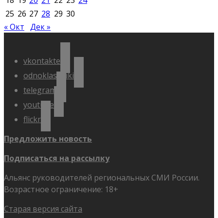
18
19
20
21
22
23
24
25
26
27
28
29
30
« Окт
Дек »
vkontakte
odnoklassniki
telegram
youtube
flickr
Предложить новость
Подписаться на рассылку
Альянс руководителей региональных СМИ России.
Возрастное ограничение: 18+
Старая версия сайта