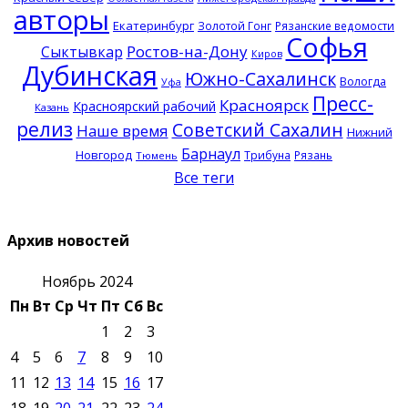
авторы
Екатеринбург
Золотой Гонг
Рязанские ведомости
Софья
Ростов-на-Дону
Сыктывкар
Киров
Дубинская
Южно-Сахалинск
Вологда
Уфа
Пресс-
Красноярск
Красноярский рабочий
Казань
релиз
Советский Сахалин
Наше время
Нижний
Барнаул
Новгород
Трибуна
Рязань
Тюмень
Все теги
Архив новостей
Ноябрь 2024
Пн
Вт
Ср
Чт
Пт
Сб
Вс
1
2
3
4
5
6
7
8
9
10
11
12
13
14
15
16
17