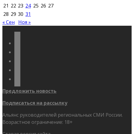
21
22
23
24
25
26
27
28
29
30
31
« Сен
Ноя »
vkontakte
odnoklassniki
telegram
youtube
flickr
Предложить новость
Подписаться на рассылку
Альянс руководителей региональных СМИ России.
Возрастное ограничение: 18+
Старая версия сайта