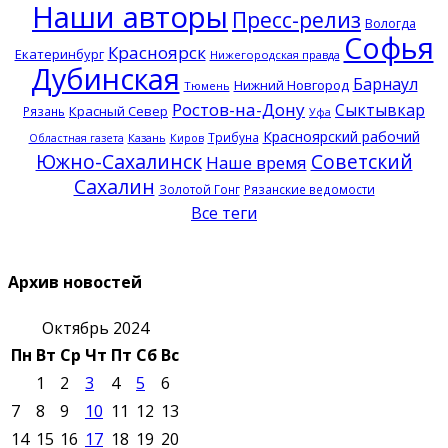
Наши авторы
Пресс-релиз
Вологда
Софья
Красноярск
Екатеринбург
Нижегородская правда
Дубинская
Барнаул
Нижний Новгород
Тюмень
Ростов-на-Дону
Сыктывкар
Красный Север
Рязань
Уфа
Красноярский рабочий
Трибуна
Казань
Областная газета
Киров
Южно-Сахалинск
Советский
Наше время
Сахалин
Золотой Гонг
Рязанские ведомости
Все теги
Архив новостей
Октябрь 2024
Пн
Вт
Ср
Чт
Пт
Сб
Вс
1
2
3
4
5
6
7
8
9
10
11
12
13
14
15
16
17
18
19
20