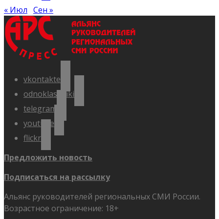
« Июл
Сен »
vkontakte
odnoklassniki
telegram
youtube
flickr
Предложить новость
Подписаться на рассылку
Альянс руководителей региональных СМИ России.
Возрастное ограничение: 18+