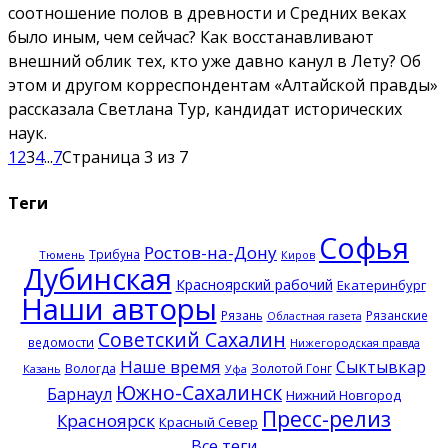
соотношение полов в древности и Средних веках
было иным, чем сейчас? Как восстанавливают
внешний облик тех, кто уже давно канул в Лету? Об
этом и другом корреспондентам «Алтайской правды»
рассказала Светлана Тур, кандидат исторических
наук.
1
2
3
4
...
7
Страница 3 из 7
Теги
Софья
Ростов-на-Дону
Трибуна
Тюмень
Киров
Дубинская
Красноярский рабочий
Екатеринбург
Наши авторы
Рязань
Рязанские
Областная газета
Советский Сахалин
ведомости
Нижегородская правда
Наше время
Сыктывкар
Вологда
Золотой Гонг
Казань
Уфа
Южно-Сахалинск
Барнаул
Нижний Новгород
Пресс-релиз
Красноярск
Красный Север
Все теги