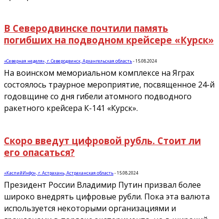
В Северодвинске почтили память
погибших на подводном крейсере «Курск»
«Северная неделя», г. Северодвинск, Архангельская область
-
15.08.2024
На воинском мемориальном комплексе на Яграх
состоялось траурное мероприятие, посвященное 24-й
годовщине со дня гибели атомного подводного
ракетного крейсера К-141 «Курск».
Скоро введут цифровой рубль. Стоит ли
его опасаться?
«КаспийИнфо», г. Астрахань, Астраханская область
-
15.08.2024
Президент России Владимир Путин призвал более
широко внедрять цифровые рубли. Пока эта валюта
используется некоторыми организациями и