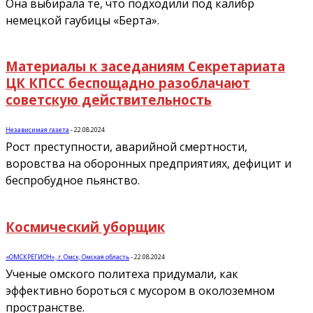
Она выбирала те, что подходили под калибр
немецкой гаубицы «Берта».
Материалы к заседаниям Секретариата
ЦК КПСС беспощадно разоблачают
советскую действительность
Независимая газета
-
22.08.2024
Рост преступности, аварийной смертности,
воровства на оборонных предприятиях, дефицит и
беспробудное пьянство.
Космический уборщик
«ОМСКРЕГИОН», г. Омск, Омская область
-
22.08.2024
Ученые омского политеха придумали, как
эффективно бороться с мусором в околоземном
пространстве.