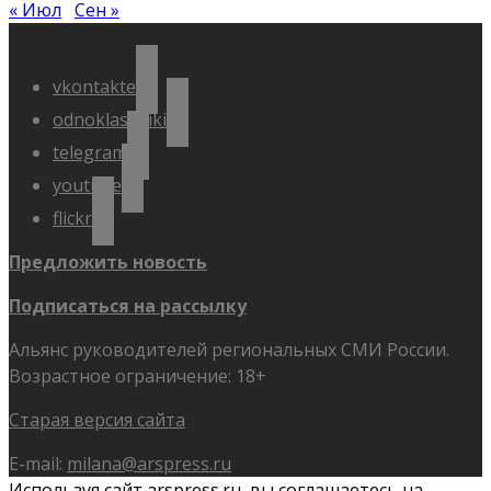
« Июл
Сен »
vkontakte
odnoklassniki
telegram
youtube
flickr
Предложить новость
Подписаться на рассылку
Альянс руководителей региональных СМИ России.
Возрастное ограничение: 18+
Старая версия сайта
E-mail:
milana@arspress.ru
Используя сайт arspress.ru, вы соглашаетесь на