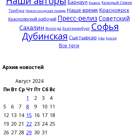
Наши авторы
Барнаул
Красный Север
Казань
Наше время
Красноярск
Трибуна
Нижегородская правда
Пресс-релиз
Советский
Красноярский рабочий
Софья
Сахалин
Екатеринбург
Вологда
Дубинская
Сыктывкар
Уфа
Киров
Все теги
Архив новостей
Август 2024
Пн
Вт
Ср
Чт
Пт
Сб
Вс
1
2
3
4
5
6
7
8
9
10
11
12
13
14
15
16
17
18
19
20
21
22
23
24
25
26
27
28
29
30
31