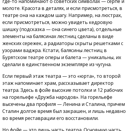
где-то напоминают о советских символах — серпе и
молоте. Красота в деталях, и если присмотреться, в
театре она на каждом шагу. Например, на люстрах,
если присмотреться, можно увидеть кедровую
шишку (подсказка — она синего цвета), отдельные
элементы на балясинах лестниц сделаны в виде
женских сережек, а радиаторы скрыты решетками с
узорами ваджра. Кстати, балясины лестниц в
Бурятском театре оперы и балета — уникальны, их
сделали в единственном экземпляре из чугуна.
Если первый этаж театра — это «юрта», то второй
этаж напоминает храм, рассказывает директор
театра. Здесь в фойе высокие потолки и 12 рабочих
на горельефе «Дружба народов». На горельефе
высечены два профиля — Ленина и Сталина, причем
Сталин долгое время был закрашен, и лишь недавно
во время реставрации его восстановили.
Но фойе — это лишь часть театра. Основную часть