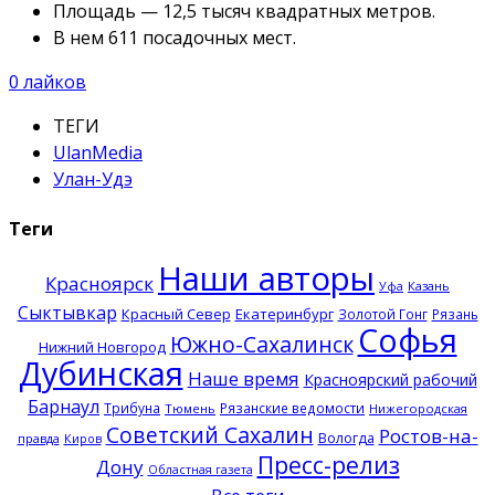
Площадь — 12,5 тысяч квадратных метров.
В нем 611 посадочных мест.
0
лайков
ТЕГИ
UlanMedia
Улан-Удэ
Теги
Наши авторы
Красноярск
Казань
Уфа
Сыктывкар
Красный Север
Екатеринбург
Золотой Гонг
Рязань
Софья
Южно-Сахалинск
Нижний Новгород
Дубинская
Наше время
Красноярский рабочий
Барнаул
Трибуна
Рязанские ведомости
Тюмень
Нижегородская
Советский Сахалин
Ростов-на-
Вологда
правда
Киров
Пресс-релиз
Дону
Областная газета