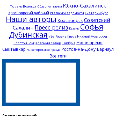
Южно-Сахалинск
Вологда
Тюмень
Областная газета
Красноярский рабочий
Екатеринбург
Рязанские ведомости
Наши авторы
Советский
Красноярск
Софья
Пресс-релиз
Сахалин
Казань
Дубинская
Нижний Новгород
Рязань
Уфа
Киров
Наше время
Красный Север
Золотой Гонг
Трибуна
Ростов-на-Дону
Сыктывкар
Барнаул
Нижегородская правда
Все теги
Архив новостей