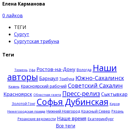
Елена Карманова
0
лайков
ТЕГИ
Сургут
Сургутская трибуна
Теги
Наши
Ростов-на-Дону
Вологда
Тюмень
Уфа
авторы
Южно-Сахалинск
Барнаул
Трибуна
Советский Сахалин
Красноярский рабочий
Казань
Пресс-релиз
Красноярск
Сыктывкар
Областная газета
Софья Дубинская
Золотой Гонг
Киров
Нижний Новгород
Красный Север
Рязань
Нижегородская правда
Наше время
Екатеринбург
Рязанские ведомости
Все теги