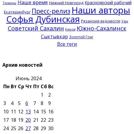
Наше время
Красноярский рабочий
Нижний Новгород
Тюмень
Наши авторы
Пресс-релиз
Екатеринбург
Софья Дубинская
Рязанские ведомости
Уфа
Советский Сахалин
Южно-Сахалинск
Киров
Сыктывкар
Золотой Гонг
Все теги
Архив новостей
Июнь 2024
Пн
Вт
Ср
Чт
Пт
Сб
Вс
1
2
3
4
5
6
7
8
9
10
11
12
13
14
15
16
17
18
19
20
21
22
23
24
25
26
27
28
29
30