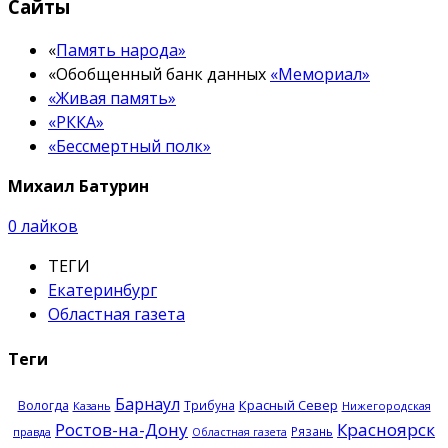
Сайты
«
Память народа»
«Обобщенный банк данных
«Мемориал»
«Живая память»
«РККА»
«Бессмертный полк»
Михаил Батурин
0
лайков
ТЕГИ
Екатеринбург
Областная газета
Теги
Барнаул
Красный Север
Вологда
Трибуна
Казань
Нижегородская
Ростов-на-Дону
Красноярск
Рязань
правда
Областная газета