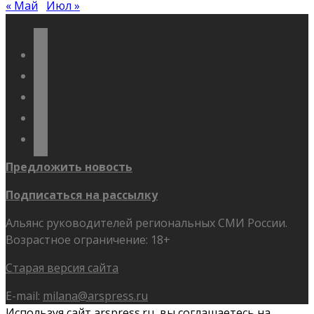
« Май
Июл »
vkontakte
odnoklassniki
telegram
youtube
flickr
Предложить новость
Подписаться на рассылку
Альянс руководителей региональных СМИ России.
Возрастное ограничение: 18+
Старая версия сайта
E-mail:
milana@arspress.ru
Используя сайт arspress.ru, вы соглашаетесь на