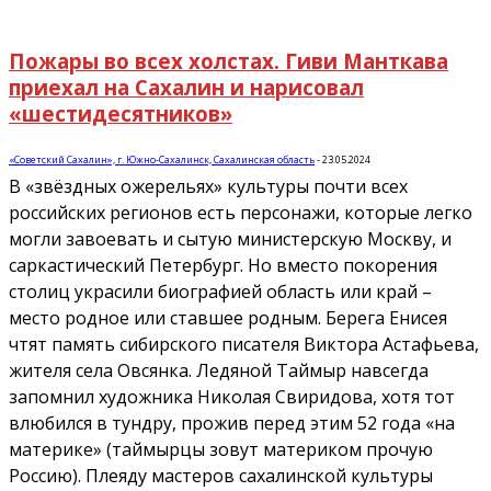
Пожары во всех холстах. Гиви Манткава
приехал на Сахалин и нарисовал
«шестидесятников»
«Советский Сахалин», г. Южно-Сахалинск, Сахалинская область
-
23.05.2024
В «звёздных ожерельях» культуры почти всех
российских регионов есть персонажи, которые легко
могли завоевать и сытую министерскую Москву, и
саркастический Петербург. Но вместо покорения
столиц украсили биографией область или край –
место родное или ставшее родным. Берега Енисея
чтят память сибирского писателя Виктора Астафьева,
жителя села Овсянка. Ледяной Таймыр навсегда
запомнил художника Николая Свиридова, хотя тот
влюбился в тундру, прожив перед этим 52 года «на
материке» (таймырцы зовут материком прочую
Россию). Плеяду мастеров сахалинской культуры