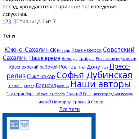
поезд, «рождаются» старинные произведения
искусства.
1
2
3
...
7
Страница 2 из 7
Теги
Южно-Сахалинск
Советский
Красноярск
Рязань
Сахалин
Наше время
Вологда
Трибуна
Рязанские ведомости
Пресс-
Ростов-на-Дону
Красноярский рабочий
Уфа
Софья Дубинская
релиз
Сыктывкар
Наши авторы
Барнаул
Тюмень
Казань
Киров
Екатеринбург
Золотой Гонг
Нижегородская правда
Областная газета
Нижний Новгород
Красный Север
Все теги