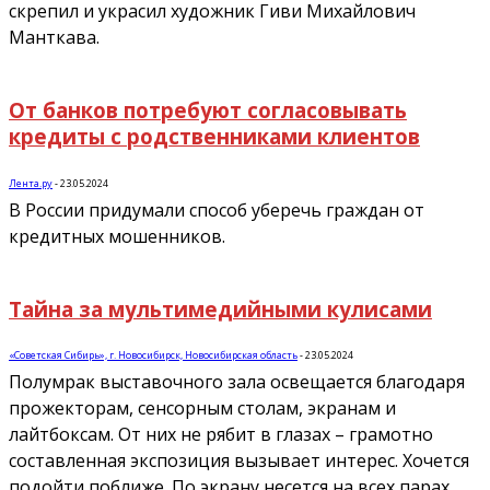
скрепил и украсил художник Гиви Михайлович
Манткава.
От банков потребуют согласовывать
кредиты с родственниками клиентов
Лента.ру
-
23.05.2024
В России придумали способ уберечь граждан от
кредитных мошенников.
Тайна за мультимедийными кулисами
«Советская Сибирь», г. Новосибирск, Новосибирская область
-
23.05.2024
Полумрак выставочного зала освещается благодаря
прожекторам, сенсорным столам, экранам и
лайтбоксам. От них не рябит в глазах – грамотно
составленная экспозиция вызывает интерес. Хочется
подойти поближе. По экрану несется на всех парах