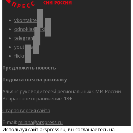
vkontakte
odnoklassniki
telegram
youtube
flickr
Предложить новость
Подписаться на рассылку
Альянс руководителей региональных СМИ России.
Возрастное ограничение: 18+
Старая версия сайта
E-mail:
milana@arspress.ru
Используя сайт arspress.ru, вы соглашаетесь на