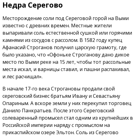
Недра Серегово
Месторождение соли под Сереговой горой на Выми
известно с древних времен. Местные жители
выпаривали соль естественной сушкой или горячими
камнями из сосудов с рассолом. В 1582 году купец
Афанасий Строганов получил царскую грамоту, где
было указано, что «Офоньке Строганову дано дикое
место по Выми реке на 15 лет, чтобы тот рассольные
места искал, и варницы ставил, и пашни распахивал,
и лес расчищал».
В начале 17-го века Строгановы продали свой
сереговский бизнес братьям Ивану и Севастьяну
Опариным. А вскоре земли у них перекупил торговец
Данило Панкратьев. После этого Сереговский
солеваренный промысел стал одним из крупнейших в
Российской империи наряду с промыслом на
прикаспийском озере Эльтон. Соль из Серегово