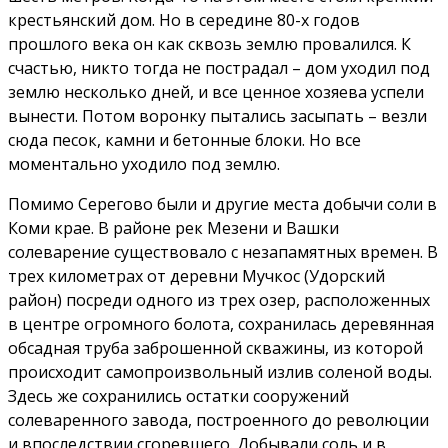
крестьянский дом. Но в середине 80-х годов
прошлого века он как сквозь землю провалился. К
счастью, никто тогда не пострадал – дом уходил под
землю несколько дней, и все ценное хозяева успели
вынести. Потом воронку пытались засыпать – везли
сюда песок, камни и бетонные блоки. Но все
моментально уходило под землю.
Помимо Серегово были и другие места добычи соли в
Коми крае. В районе рек Мезени и Вашки
солеварение существовало с незапамятных времен. В
трех километрах от деревни Мучкос (Удорский
район) посреди одного из трех озер, расположенных
в центре огромного болота, сохранилась деревянная
обсадная труба заброшенной скважины, из которой
происходит самопроизвольный излив соленой воды.
Здесь же сохранились остатки сооружений
солеваренного завода, построенного до революции
и впоследствии сгоревшего. Добывали соль и в