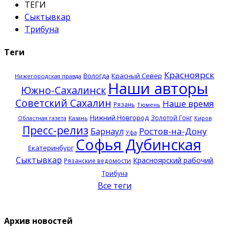
ТЕГИ
Сыктывкар
Трибуна
Теги
Красноярск
Красный Север
Вологда
Нижегородская правда
Наши авторы
Южно-Сахалинск
Советский Сахалин
Наше время
Рязань
Тюмень
Нижний Новгород
Золотой Гонг
Казань
Областная газета
Киров
Пресс-релиз
Ростов-на-Дону
Барнаул
Уфа
Софья Дубинская
Екатеринбург
Сыктывкар
Красноярский рабочий
Рязанские ведомости
Трибуна
Все теги
Архив новостей