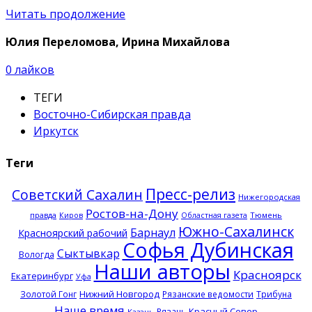
Читать продолжение
Юлия Переломова, Ирина Михайлова
0
лайков
ТЕГИ
Восточно-Сибирская правда
Иркутск
Теги
Пресс-релиз
Советский Сахалин
Нижегородская
Ростов-на-Дону
правда
Тюмень
Киров
Областная газета
Южно-Сахалинск
Барнаул
Красноярский рабочий
Софья Дубинская
Сыктывкар
Вологда
Наши авторы
Красноярск
Екатеринбург
Уфа
Нижний Новгород
Золотой Гонг
Рязанские ведомости
Трибуна
Наше время
Красный Север
Рязань
Казань