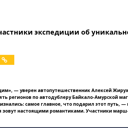
участники экспедиции об уникаль
одим», — уверен автопутешественник Алексей Жирух
 пять регионов по автодублеру Байкало-Амурской м
изнались: самое главное, что подарил этот путь, 
я зовут настоящими романтиками. Участники марш-б