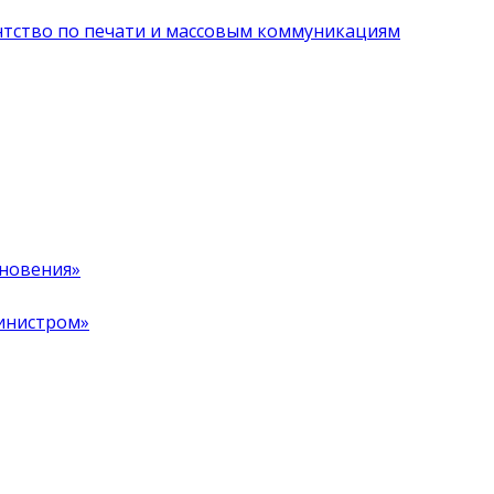
нтство по печати и массовым коммуникациям
хновения»
инистром»