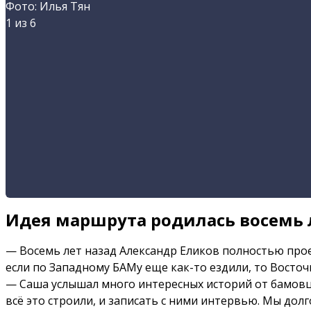
Фото: Илья Тян
1
из 6
Идея маршрута родилась восемь 
— Восемь лет назад Александр Еликов полностью про
если по Западному БАМу еще как-то ездили, то Восто
— Саша услышал много интересных историй от бамовце
всё это строили, и записать с ними интервью. Мы до