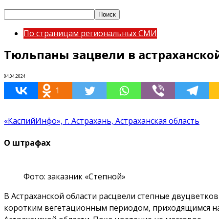
По страницам региональных СМИ
Тюльпаны зацвели в астраханской
04.04.2024
1
«КаспийИнфо», г. Астрахань, Астраханская область
О штрафах
Фото: заказник «Степной»
В Астраханской области расцвели степные двуцветков
коротким вегетационным периодом, приходящимся на 