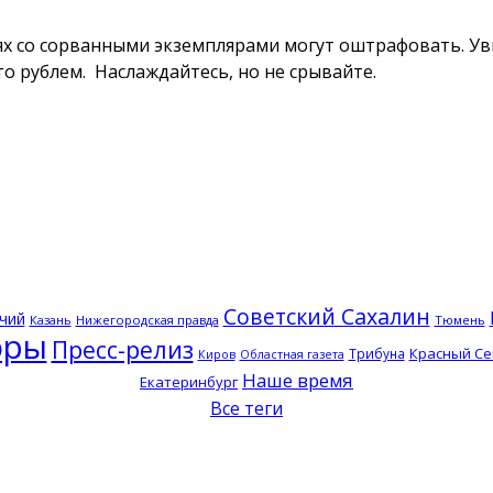
тях со сорванными экземплярами могут оштрафовать. Ув
о рублем. Наслаждайтесь, но не срывайте.
Советский Сахалин
чий
Казань
Нижегородская правда
Тюмень
оры
Пресс-релиз
Красный Се
Трибуна
Киров
Областная газета
Наше время
Екатеринбург
Все теги