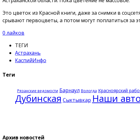
Астраханской области. Пока цветение не массовое.
Это цветок из Красной книги, даже за снимки в соцсе
срывают первоцветы, а потом могут поплатиться за эт
0
лайков
ТЕГИ
Астрахань
КаспийИнфо
Теги
Барнаул
Красноярский рабо
Рязанские ведомости
Вологда
Дубинская
Наши авт
Сыктывкар
Архив новостей