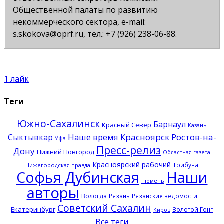
Общественной палаты по развитию
некоммерческого сектора, e-mail:
s.skokova@oprf.ru, тел.: +7 (926) 238-06-88.
1
лайк
Теги
Южно-Сахалинск
Барнаул
Красный Север
Казань
Наше время
Красноярск
Ростов-на-
Сыктывкар
Уфа
Пресс-релиз
Дону
Нижний Новгород
Областная газета
Красноярский рабочий
Трибуна
Нижегородская правда
Софья Дубинская
Наши
Тюмень
авторы
Вологда
Рязань
Рязанские ведомости
Советский Сахалин
Екатеринбург
Золотой Гонг
Киров
Все теги