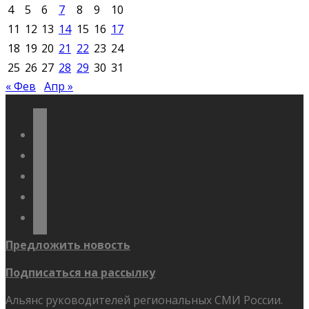
4
5
6
7
8
9
10
11
12
13
14
15
16
17
18
19
20
21
22
23
24
25
26
27
28
29
30
31
« Фев
Апр »
vkontakte
odnoklassniki
telegram
youtube
flickr
Предложить новость
Подписаться на рассылку
Альянс руководителей региональных СМИ России.