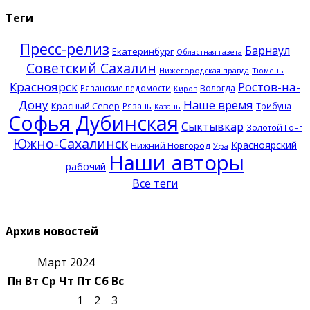
Теги
Пресс-релиз
Барнаул
Екатеринбург
Областная газета
Советский Сахалин
Нижегородская правда
Тюмень
Красноярск
Ростов-на-
Рязанские ведомости
Вологда
Киров
Дону
Наше время
Красный Север
Рязань
Трибуна
Казань
Софья Дубинская
Сыктывкар
Золотой Гонг
Южно-Сахалинск
Красноярский
Нижний Новгород
Уфа
Наши авторы
рабочий
Все теги
Архив новостей
Март 2024
Пн
Вт
Ср
Чт
Пт
Сб
Вс
1
2
3