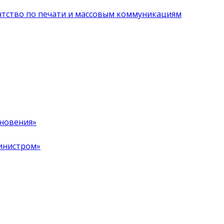
нтство по печати и массовым коммуникациям
хновения»
инистром»