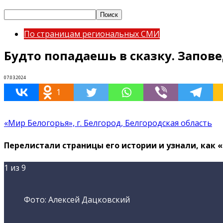
По страницам региональных СМИ
Будто попадаешь в сказку. Запов
07.03.2024
1
«Мир Белогорья», г. Белгород, Белгородская область
Перелистали страницы его истории и узнали, как 
1
из 9
Фото: Алексей Дацковский