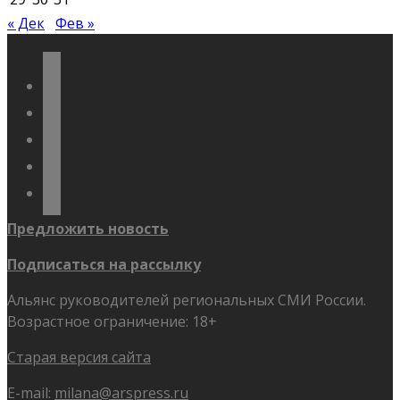
« Дек
Фев »
vkontakte
odnoklassniki
telegram
youtube
flickr
Предложить новость
Подписаться на рассылку
Альянс руководителей региональных СМИ России.
Возрастное ограничение: 18+
Старая версия сайта
E-mail:
milana@arspress.ru