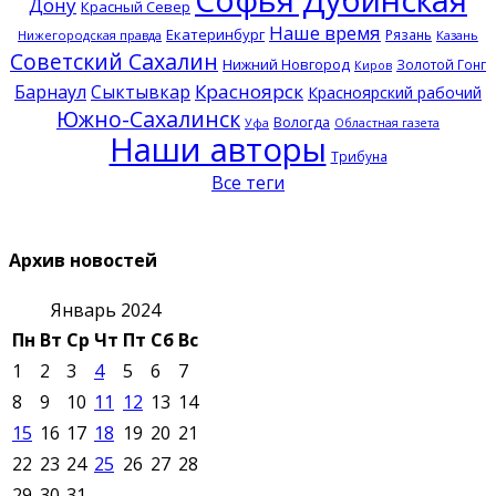
Дону
Красный Север
Наше время
Екатеринбург
Рязань
Нижегородская правда
Казань
Советский Сахалин
Нижний Новгород
Золотой Гонг
Киров
Красноярск
Барнаул
Сыктывкар
Красноярский рабочий
Южно-Сахалинск
Вологда
Уфа
Областная газета
Наши авторы
Трибуна
Все теги
Архив новостей
Январь 2024
Пн
Вт
Ср
Чт
Пт
Сб
Вс
1
2
3
4
5
6
7
8
9
10
11
12
13
14
15
16
17
18
19
20
21
22
23
24
25
26
27
28
29
30
31