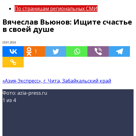
По страницам региональных СМИ
Вячеслав Вьюнов: Ищите счастье
в своей душе
25.01.2024
1
«Азия-Экспресс», г. Чита, Забайкальский край
Фото: azia-press.ru
1
из 4