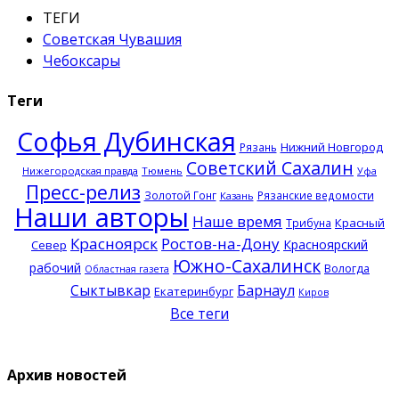
ТЕГИ
Советская Чувашия
Чебоксары
Теги
Софья Дубинская
Нижний Новгород
Рязань
Советский Сахалин
Нижегородская правда
Тюмень
Уфа
Пресс-релиз
Золотой Гонг
Рязанские ведомости
Казань
Наши авторы
Наше время
Красный
Трибуна
Красноярск
Ростов-на-Дону
Красноярский
Север
Южно-Сахалинск
рабочий
Вологда
Областная газета
Сыктывкар
Барнаул
Екатеринбург
Киров
Все теги
Архив новостей