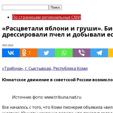
По страницам региональных СМИ
«Расцветали яблони и груши». Б
дрессировали пчел и добывали е
18.01.2024
1
«Трибуна», г. Сыктывкар, Республика Коми
Юннатское движение в советской России возникло е
Источник фото: www.tribuna.nad.ru
Все началось с того, что Коми пионерия объявила «в