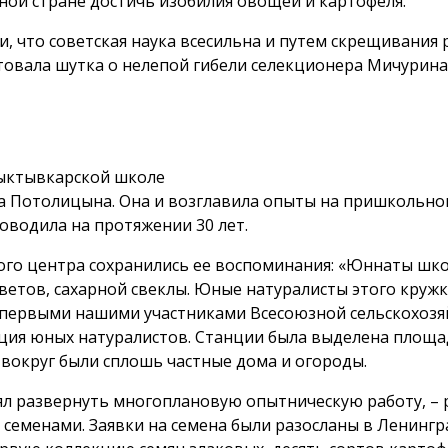
дной стране достичь изобилия овощей и картофеля.
, что советская наука всесильна и путем скрещивания
вала шутка о нелепой гибели селекционера Мичурина: с
Сыктывкарской школе
на Потолицына. Она и возглавила опыты на пришкольно
оводила на протяжении 30 лет.
кого центра сохранились ее воспоминания: «Юннаты шк
тов, сахарной свеклы. Юные натуралисты этого кружк
и первыми нашими участниками Всесоюзной сельскохозя
нция юных натуралистов. Станции была выделена площад
 вокруг были сплошь частные дома и огороды.
ял развернуть многоплановую опытническую работу, – р
 семенами. Заявки на семена были разосланы в Ленингр