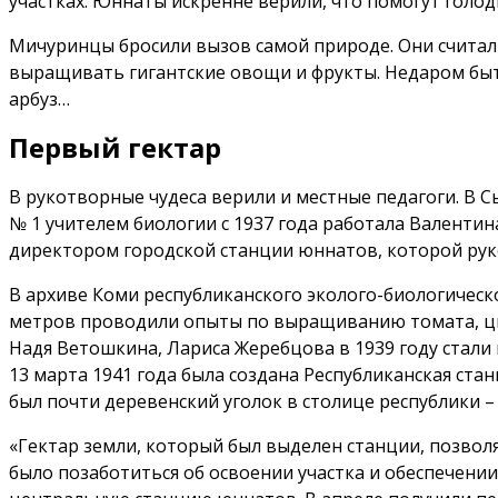
участках. Юннаты искренне верили, что помогут голо
Мичуринцы бросили вызов самой природе. Они считали
выращивать гигантские овощи и фрукты. Недаром быто
арбуз…
Первый гектар
В рукотворные чудеса верили и местные педагоги. В 
№ 1 учителем биологии с 1937 года работала Валенти
директором городской станции юннатов, которой рук
В архиве Коми республиканского эколого-биологичес
метров проводили опыты по выращиванию томата, цве
Надя Ветошкина, Лариса Жеребцова в 1939 году стал
13 марта 1941 года была создана Республиканская ста
был почти деревенский уголок в столице республики –
«Гектар земли, который был выделен станции, позвол
было позаботиться об освоении участка и обеспечении