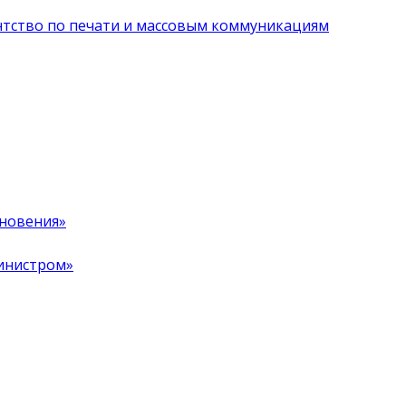
нтство по печати и массовым коммуникациям
хновения»
инистром»