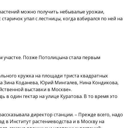
 растений можно получить небывалые урожаи,
таричок упал с лестницы, когда взбирался по ней на
м участке. Позже Потолицына стала первым
ольного кружка на площади триста квадратных
а Зина Коданева, Юрий Мингалев, Нина Кондикова,
йственной выставки в Москве».
ь в один гектар на улице Куратова. В то время это
ассказывала директор станции. – Прежде всего, надо
ад в Институт растениеводства и в Москву на