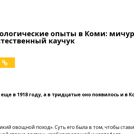
иологические опыты в Коми: мичу
стественный каучук
ще в 1918 году, а в тридцатые оно появилось и в К
еликий овощной поход». Суть его была в том, чтобы ст