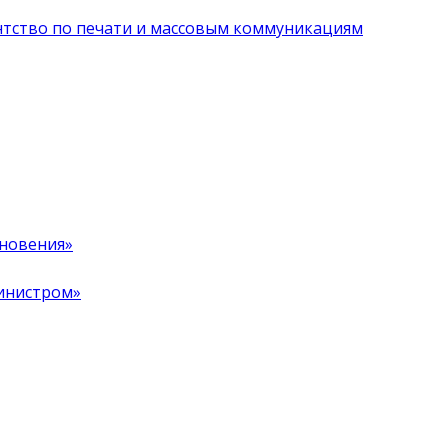
нтство по печати и массовым коммуникациям
хновения»
инистром»