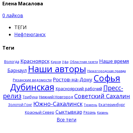
Елена Масалова
0
лайков
ТЕГИ
Нефтеюганск
Теги
Красноярск
Наше время
Вологда
Киров
Уфа
Областная газета
Наши авторы
Барнаул
Нижегородская правда
Софья
Ростов-на-Дону
Рязанские ведомости
Дубинская
Пресс-
Красноярский рабочий
релиз
Советский Сахалин
Нижний Новгород
Трибуна
Южно-Сахалинск
Екатеринбург
Золотой Гонг
Тюмень
Сыктывкар
Красный Север
Рязань
Казань
Все теги