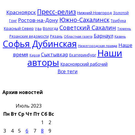
Пресс-релиз
Красноярск
Нижний Новгород
Золотой
Южно-Сахалинск
Ростов-на-Дону
Гонг
Трибуна
Советский Сахалин
Красный Север
Вологда
Тюмень
Уфа
Барнаул
Рязанские ведомости
Рязань
Казань
Областная газета
Софья Дубинская
Наше
Нижегородская правда
Наши
время
Сыктывкар
Екатеринбург
Киров
авторы
Красноярский рабочий
Все теги
Архив новостей
Июль 2023
Пн
Вт
Ср
Чт
Пт
Сб
Вс
1
2
3
4
5
6
7
8
9