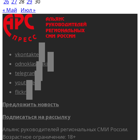
26
27
28
29
30
« Май
Июл »
vkontakte
odnoklassniki
telegram
youtube
flickr
Предложить новость
Подписаться на рассылку
Альянс руководителей региональных СМИ России.
Возрастное ограничение: 18+