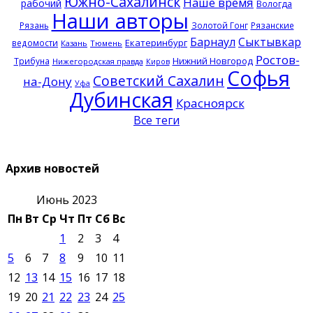
Южно-Сахалинск
Наше время
рабочий
Вологда
Наши авторы
Рязань
Золотой Гонг
Рязанские
Барнаул
Сыктывкар
Екатеринбург
ведомости
Казань
Тюмень
Ростов-
Нижний Новгород
Трибуна
Нижегородская правда
Киров
Софья
Советский Сахалин
на-Дону
Уфа
Дубинская
Красноярск
Все теги
Архив новостей
Июнь 2023
Пн
Вт
Ср
Чт
Пт
Сб
Вс
1
2
3
4
5
6
7
8
9
10
11
12
13
14
15
16
17
18
19
20
21
22
23
24
25