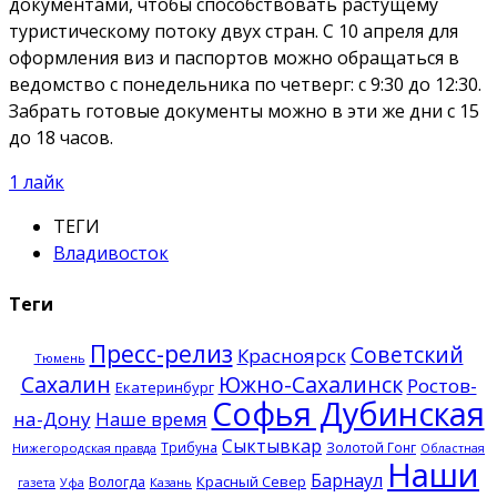
документами, чтобы способствовать растущему
туристическому потоку двух стран. С 10 апреля для
оформления виз и паспортов можно обращаться в
ведомство с понедельника по четверг: с 9:30 до 12:30.
Забрать готовые документы можно в эти же дни с 15
до 18 часов.
1
лайк
ТЕГИ
Владивосток
Теги
Пресс-релиз
Советский
Красноярск
Тюмень
Сахалин
Южно-Сахалинск
Ростов-
Екатеринбург
Софья Дубинская
на-Дону
Наше время
Сыктывкар
Трибуна
Золотой Гонг
Нижегородская правда
Областная
Наши
Барнаул
Красный Север
Вологда
Казань
газета
Уфа