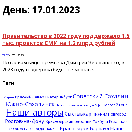
День: 17.01.2023
Правительство в 2022 году поддержало 1,5
тыс. проектов СМИ на 1,2 млрд рублей
ТАСС
-
17.01.2023
По словам вице-премьера Дмитрия Чернышенко, в
2023 году поддержка будет не меньше.
Теги
Советский Сахалин
Красный Север
Екатеринбург
Киров
Южно-Сахалинск
Золотой Гонг
Нижегородская правда
Уфа
Наши авторы
Сыктывкар
Нижний Новгород
Ростов-на-Дону
Красноярский рабочий
Трибуна
Рязанские
Красноярск
Наше
Барнаул
ведомости
Вологда
Тюмень