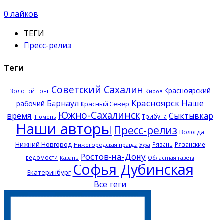
0
лайков
ТЕГИ
Пресс-релиз
Теги
Советский Сахалин
Красноярский
Золотой Гонг
Киров
Красноярск
Наше
Барнаул
рабочий
Красный Север
Южно-Сахалинск
время
Сыктывкар
Трибуна
Тюмень
Наши авторы
Пресс-релиз
Вологда
Нижний Новгород
Рязань
Рязанские
Нижегородская правда
Уфа
Ростов-на-Дону
ведомости
Казань
Областная газета
Софья Дубинская
Екатеринбург
Все теги