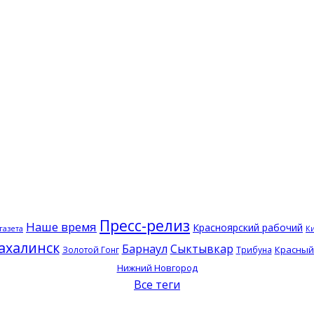
Пресс-релиз
Наше время
Красноярский рабочий
газета
К
ахалинск
Барнаул
Сыктывкар
Красный
Золотой Гонг
Трибуна
Нижний Новгород
Все теги