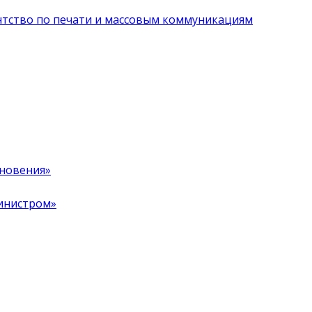
нтство по печати и массовым коммуникациям
хновения»
инистром»