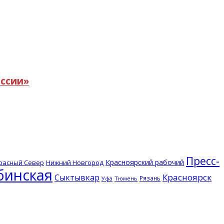
оссии»
Пресс-
Красноярский рабочий
расный Север
Нижний Новгород
бинская
Красноярск
Сыктывкар
Рязань
Тюмень
Уфа