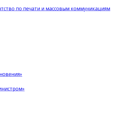
нтство по печати и массовым коммуникациям
хновения»
инистром»