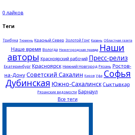
0
лайков
Теги
Красный Север
Трибуна
Золотой Гонг
Тюмень
Казань
Областная газета
Наши
Наше время
Вологда
Нижегородская правда
авторы
Пресс-релиз
Красноярский рабочий
Красноярск
Ростов-
Екатеринбург
Нижний Новгород
Рязань
Софья
Советский Сахалин
на-Дону
Киров
Уфа
Дубинская
Южно-Сахалинск
Сыктывкар
Барнаул
Рязанские ведомости
Все теги