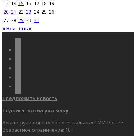
13
14
15
16
17
18
19
20
21
22
23
24
25
26
27
28
29
30
31
« Ноя
Янв »
vkontakte
odnoklassniki
telegram
youtube
flickr
Предложить новость
Подписаться на рассылку
Альянс руководителей региональных СМИ России.
Возрастное ограничение: 18+