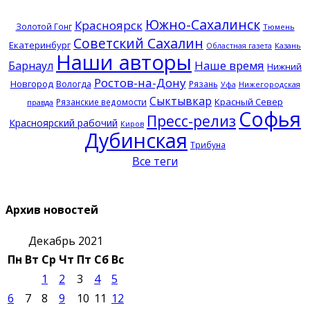
Южно-Сахалинск
Красноярск
Золотой Гонг
Тюмень
Советский Сахалин
Екатеринбург
Казань
Областная газета
Наши авторы
Наше время
Барнаул
Нижний
Ростов-на-Дону
Новгород
Вологда
Рязань
Нижегородская
Уфа
Сыктывкар
Красный Север
Рязанские ведомости
правда
Софья
Пресс-релиз
Красноярский рабочий
Киров
Дубинская
Трибуна
Все теги
Архив новостей
Декабрь 2021
Пн
Вт
Ср
Чт
Пт
Сб
Вс
1
2
3
4
5
6
7
8
9
10
11
12