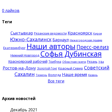
0
лайков
Теги
Красноярск
Сыктывкар
Рязанские ведомости
Киров
Южно-Сахалинск
Барнаул
Нижегородская правда
Наши авторы
Пресс-релиз
Екатеринбург
Софья Дубинская
Нижний Новгород
Красноярский рабочий
Трибуна
Рязань
Областная газета
Уфа
Советский
Ростов-на-Дону
Красный Север
Золотой Гонг
Сахалин
Наше время
Вологда
Тюмень
Казань
Все теги
Архив новостей
Декабрь 2021