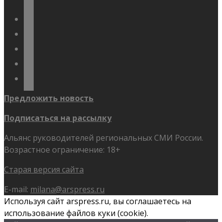
vkontakte
odnoklassniki
telegram
youtube
flickr
Предложить новость
Подписаться на рассылку
Альянс руководителей региональных СМИ России.
Возрастное ограничение: 18+
Старая версия сайта
E-mail:
milana@arspress.ru
Используя сайт arspress.ru, вы соглашаетесь на
использование файлов куки (cookie).