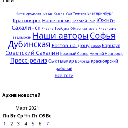
Екатеринбург
Нижегородская правда
Казань
Тюмень
Уфа
Южно-
Красноярск
Наше время
Золотой Гонг
Сахалинск
Рязань
Трибуна
Рязанские
Областная газета
Наши авторы
Софья
ведомости
Дубинская
Ростов-на-Дону
Барнаул
Киров
Советский Сахалин
Красный Север
Нижний Новгород
Пресс-релиз
Сыктывкар
Красноярский
Вологда
рабочий
Все теги
Архив новостей
Март 2021
Пн
Вт
Ср
Чт
Пт
Сб
Вс
1
2
3
4
5
6
7