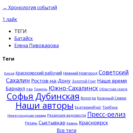
→ Хронология событий
1
лайк
ТЕГИ
Батайск
Елена Пивоварова
Теги
Советский
Красноярский рабочий
Нижний Новгород
Киров
Сахалин
Ростов-на-Дону
Наше время
Золотой Гонг
Южно-Сахалинск
Барнаул
Тюмень
Уфа
Областная газета
Софья Дубинская
Красный Север
Вологда
Наши авторы
Екатеринбург
Трибуна
Пресс-релиз
Рязанские ведомости
Нижегородская правда
Красноярск
Сыктывкар
Рязань
Казань
Все теги