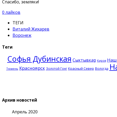
Спасибо, земляки!
0
лайков
ТЕГИ
Виталий Жихарев
Воронеж
Теги
Софья Дубинская
Наш
Сыктывкар
Киров
Н
Красноярск
Красный Север
Золотой Гонг
Вологда
Тюмень
Архив новостей
Апрель 2020