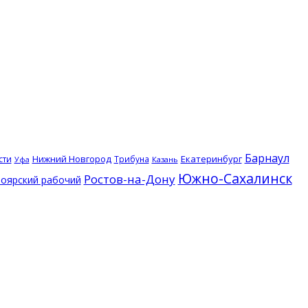
Барнаул
Нижний Новгород
Екатеринбург
сти
Трибуна
Казань
Уфа
Южно-Сахалинск
Ростов-на-Дону
оярский рабочий