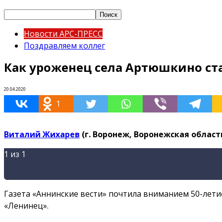
Новости АРС-ПРЕСС
Поздравляем коллег
Как уроженец села Артюшкино с
20.04.2020
1
Виталий Жихарев
(г. Воронеж, Воронежская област
1
из 1
Газета «Аннинские вести» почтила вниманием 50-летие
«Ленинец».