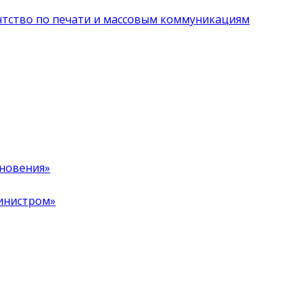
нтство по печати и массовым коммуникациям
хновения»
инистром»