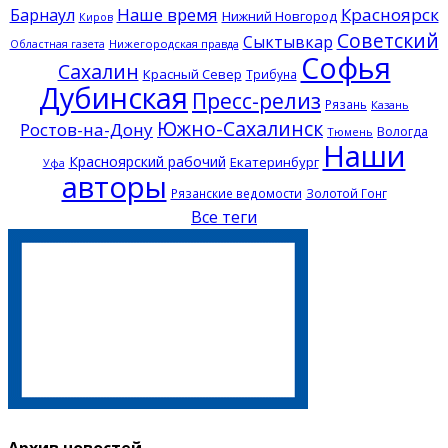
Наше время
Красноярск
Барнаул
Нижний Новгород
Киров
Советский
Сыктывкар
Нижегородская правда
Областная газета
Софья
Сахалин
Красный Север
Трибуна
Дубинская
Пресс-релиз
Рязань
Казань
Южно-Сахалинск
Ростов-на-Дону
Вологда
Тюмень
Наши
Красноярский рабочий
Екатеринбург
Уфа
авторы
Рязанские ведомости
Золотой Гонг
Все теги